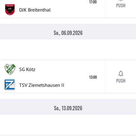
17:00
PUSH
DJK Breitenthal
So., 06.09.2026
SG Kötz
13:00
PUSH
TSV Ziemetshausen
II
So., 13.09.2026