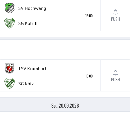
SV Hochwang
13:00
PUSH
SG Kötz
II
TSV Krumbach
13:00
PUSH
SG Kötz
So., 20.09.2026