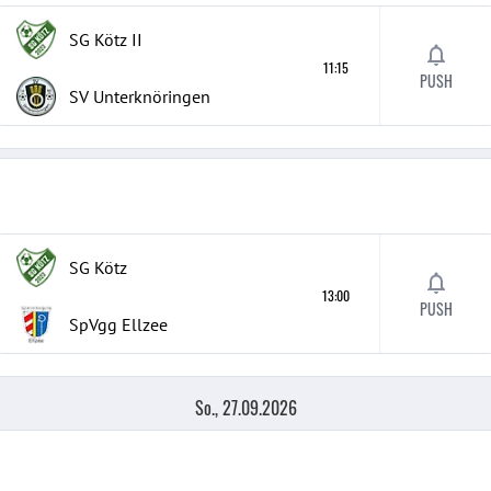
SG Kötz
II
11:15
PUSH
SV Unterknöringen
SG Kötz
13:00
PUSH
SpVgg Ellzee
So., 27.09.2026