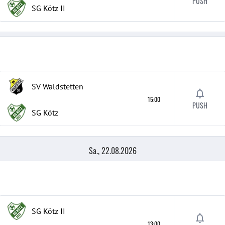
PUSH
SG Kötz
II
SV Waldstetten
15:00
PUSH
SG Kötz
Sa., 22.08.2026
SG Kötz
II
13:00