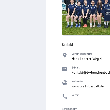
Kontakt
Vereinsanschrift
Hans-Lederer-Weg 4
E-Mail
kontakt@tv-buechenbac
Webseite
www.tv21-fussball.de
Verein
-
Vereinsheim