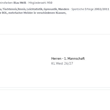
einsfarben
Blau Weiß
·
Mitgliederzahl
950
u, Tischtennis,Tennis, Leichtatletik, Gymnastik, Wandern
·
Sportliche Erfolge
2002/2011 K
die BOL, mehrfacher Meister in verschiedenen Klassen,
Herren - 1. Mannschaft
KL West 26/27