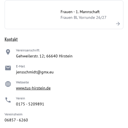
Frauen - 1. Mannschaft
Frauen BL Vorrunde 26/27
Kontakt
Vereinsanschrift
Gehweilerstr. 12; 66640 Hirstein
E-Mail
jensschmidt@gmx.eu
Webseite
www.tus-hirstein.de
Verein
0175 - 5209891
Vereinsheim
06857 - 6260