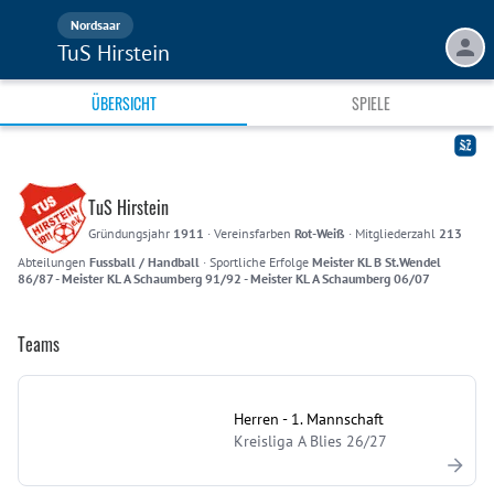
Nordsaar
TuS Hirstein
ÜBERSICHT
SPIELE
TuS Hirstein
Gründungsjahr
1911
·
Vereinsfarben
Rot-Weiß
·
Mitgliederzahl
213
Abteilungen
Fussball / Handball
·
Sportliche Erfolge
Meister KL B St.Wendel
86/87 - Meister KL A Schaumberg 91/92 - Meister KL A Schaumberg 06/07
Teams
Herren - 1. Mannschaft
Kreisliga A Blies 26/27