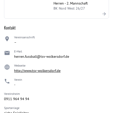
Herren - 2. Mannschaft
BK Nord West 26/27
Kontakt
Vereinsanschrift
–
E-Mail
herren.fussball@tsv-wolkersdorf.de
Webseite
http://www.tsv-wolkersdorf.de
Verein
-
Vereinsheim
0911 964 94 94
Sportanlage
siehe Spielleiter