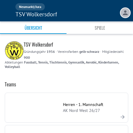
Neumarkt/Jura
TSV Wolkersdorf
ÜBERSICHT
SPIELE
TSV Wolkersdorf
Gründungsjahr
1956
·
Vereinsfarben
gelb-schwarz
·
Mitgliederzahl
900
Abteilungen
Fussball, Tennis, Tischtennis, Gymnastik, Aerobic, Kinderturnen,
Volleyball
Teams
Herren - 1. Mannschaft
AK Nord West 26/27