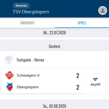
Sinsheim
TSV Obergimpern
ÜBERSICHT
SPIELE
So., 02.08.2026
Sa., 01.08.2026
So., 26.07.2026
Sa., 25.07.2026
Mi., 22.07.2026
Aktuelle Spiele
Vergangene Spiele
Gestern
Testspiele
- Herren
2
Schwaigern
II
Abpfiff
2
Obergimpern
So., 02.08.2026