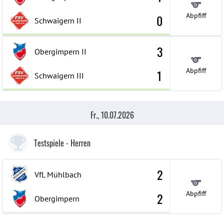
Abpfiff
0
Schwaigern
II
3
Obergimpern
II
Abpfiff
1
Schwaigern
III
Fr., 10.07.2026
Testspiele
- Herren
2
VfL Mühlbach
Abpfiff
2
Obergimpern