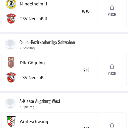
Mindelheim
II
09:00
PUSH
TSV Neusäß
II
C-Jun.-Bezirksoberliga Schwaben
2. Spieltag
DJK Gögging.
12:15
PUSH
TSV Neusäß
A-Klasse Augsburg West
7. Spieltag
Wörleschwang