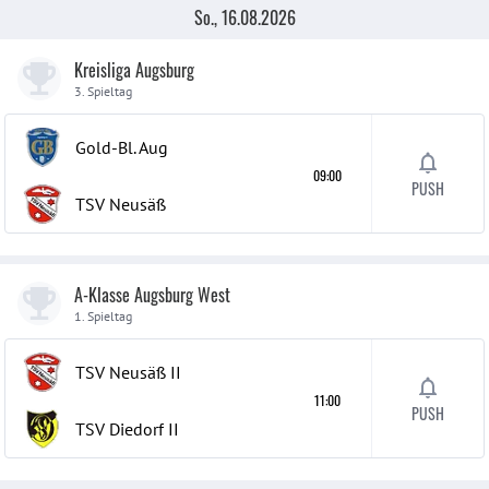
So., 16.08.2026
Kreisliga Augsburg
3. Spieltag
Gold-Bl. Aug
09:00
PUSH
TSV Neusäß
A-Klasse Augsburg West
1. Spieltag
TSV Neusäß
II
11:00
PUSH
TSV Diedorf
II