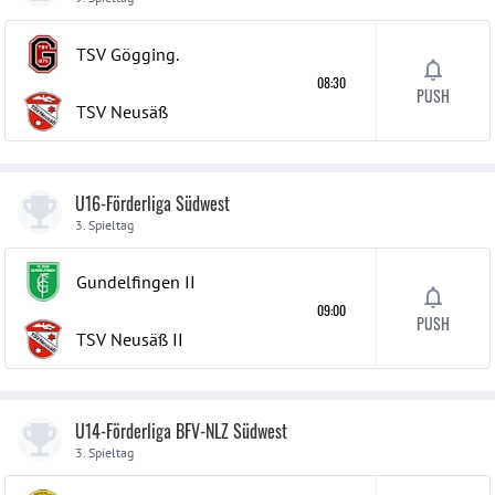
TSV Gögging.
08:30
PUSH
TSV Neusäß
U16-Förderliga Südwest
3. Spieltag
Gundelfingen
II
09:00
PUSH
TSV Neusäß
II
U14-Förderliga BFV-NLZ Südwest
3. Spieltag