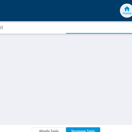
Home
HT
Aktuelle Spiele
Vergangene Spiele