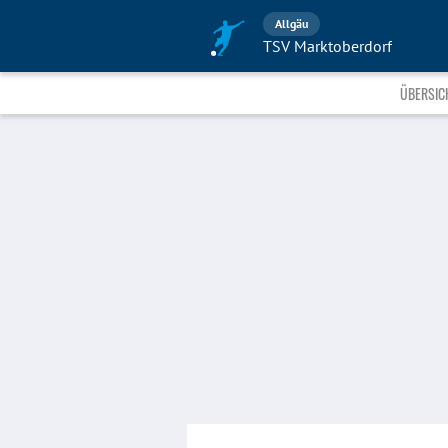
Allgäu
TSV Marktoberdorf
ÜBERSIC