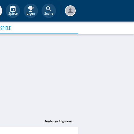
Spiele
Ligen
Suche
SPIELE