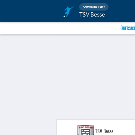
Schwalm-Eder
TSV Besse
ÜBERSIC
TSV Besse