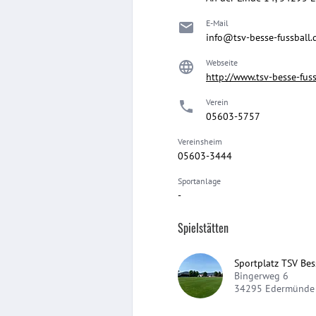
E-Mail
info@tsv-besse-fussball.
Webseite
http://www.tsv-besse-fuss
Verein
05603-5757
Vereinsheim
05603-3444
Sportanlage
-
Spielstätten
Sportplatz TSV Bes
Bingerweg 6
34295
Edermünde