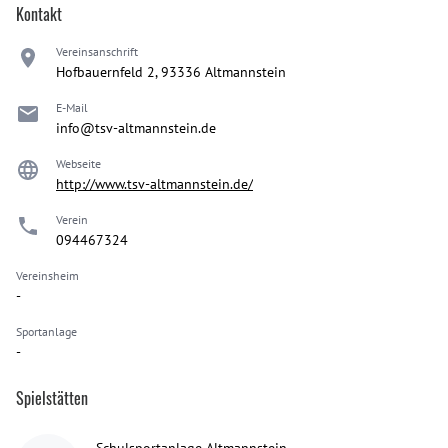
Kontakt
Vereinsanschrift
Hofbauernfeld 2, 93336 Altmannstein
E-Mail
info@tsv-altmannstein.de
Webseite
http://www.tsv-altmannstein.de/
Verein
094467324
Vereinsheim
-
Sportanlage
-
Spielstätten
Schulsportanlage Altmannstein