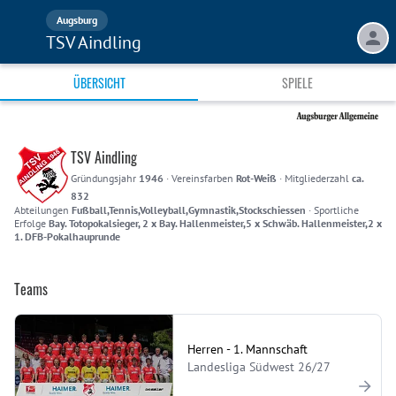
Augsburg
TSV Aindling
ÜBERSICHT
SPIELE
TSV Aindling
Gründungsjahr
1946
·
Vereinsfarben
Rot-Weiß
·
Mitgliederzahl
ca.
832
Abteilungen
Fußball,Tennis,Volleyball,Gymnastik,Stockschiessen
·
Sportliche
Erfolge
Bay. Totopokalsieger, 2 x Bay. Hallenmeister,5 x Schwäb. Hallenmeister,2 x
1. DFB-Pokalhauprunde
Teams
Herren - 1. Mannschaft
Landesliga Südwest 26/27