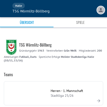
Halle
TSG Wörmlitz-Böllberg
ÜBERSICHT
SPIELE
TSG Wörmlitz-Böllberg
Gründungsjahr
1963
·
Vereinsfarben
Grün-Weiß
·
Mitgliederzahl
200
Abteilungen
Fußball, Darts
·
Sportliche Erfolge
Meister Stadtoberliga Halle
(10/11, 15/16)
Teams
Herren - 1. Mannschaft
Stadtliga 25/26