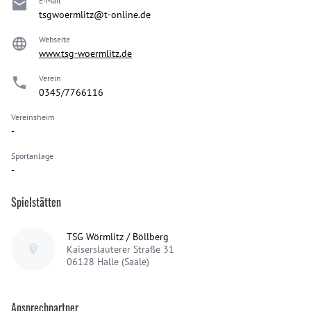
E-Mail
tsgwoermlitz@t-online.de
Webseite
www.tsg-woermlitz.de
Verein
0345/7766116
Vereinsheim
-
Sportanlage
-
Spielstätten
TSG Wörmlitz / Böllberg
Kaiserslauterer Straße 31
06128
Halle (Saale)
Ansprechpartner