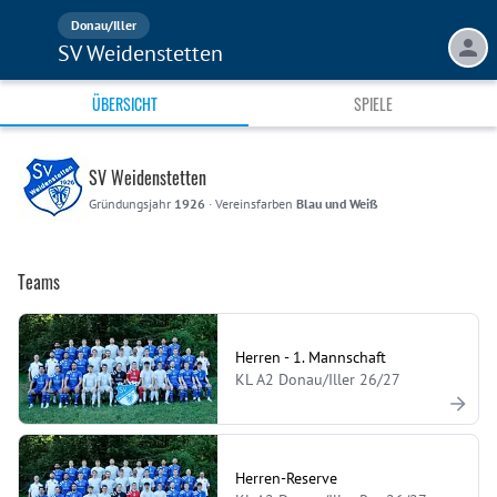
Donau/Iller
SV Weidenstetten
ÜBERSICHT
SPIELE
SV Weidenstetten
Gründungsjahr
1926
·
Vereinsfarben
Blau und Weiß
Teams
Herren - 1. Mannschaft
KL A2 Donau/Iller 26/27
Herren-Reserve