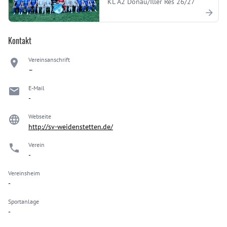
KL A2 Donau/Iller Res 26/27
Kontakt
Vereinsanschrift
–
E-Mail
-
Webseite
http://sv-weidenstetten.de/
Verein
-
Vereinsheim
-
Sportanlage
-