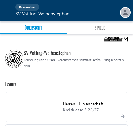
Donau/Isar
SV Vötting-Weihenstephan
ÜBERSICHT
SPIELE
SV Vötting-Weihenstephan
Gründungsjahr
1948
·
Vereinsfarben
schwarz-weiß
·
Mitgliederzahl
448
Teams
Herren - 1. Mannschaft
Kreisklasse 3 26/27