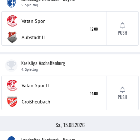
5. Spieltag
Vatan Spor
12:00
PUSH
Aubstadt
II
Kreisliga Aschaffenburg
4. Spieltag
Vatan Spor
II
14:00
PUSH
Großheubach
Sa., 15.08.2026