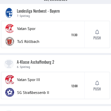
Landesliga Nordwest - Bayern
7. Spieltag
Vatan Spor
11:30
PUSH
TuS Röllbach
A-Klasse Aschaffenburg 2
6. Spieltag
Vatan Spor
III
12:00
PUSH
SG Straßbessenb
II