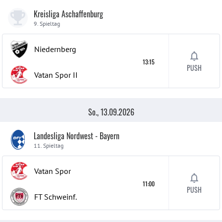
Kreisliga Aschaffenburg
9. Spieltag
Niedernberg
13:15
PUSH
Vatan Spor
II
So., 13.09.2026
Landesliga Nordwest - Bayern
11. Spieltag
Vatan Spor
11:00
PUSH
FT Schweinf.