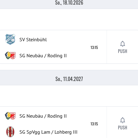
So., 18.10.2026
SV Steinbühl
13:15
PUSH
SG Neubäu / Roding II
So., 11.04.2027
SG Neubäu / Roding II
13:15
PUSH
SG SpVgg Lam / Lohberg
III