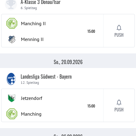
A-Klasse 3 Donau/Isar
6. Spieltag
Manching
II
15:00
PUSH
Menning
II
So., 20.09.2026
Landesliga Südwest - Bayern
12. Spieltag
Jetzendorf
15:00
PUSH
Manching