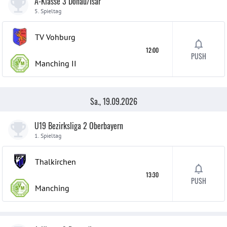
A-Klasse 3 Donau/Isar
5. Spieltag
TV Vohburg
12:00
PUSH
Manching
II
Sa., 19.09.2026
U19 Bezirksliga 2 Oberbayern
1. Spieltag
Thalkirchen
13:30
PUSH
Manching