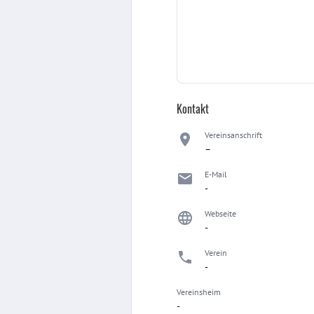
Kontakt
Vereinsanschrift
–
E-Mail
-
Webseite
-
Verein
-
Vereinsheim
-