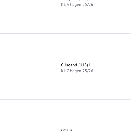
KL A Hagen 25/26
C-Jugend (U15) II
KL C Hagen 25/26
Ü32 II