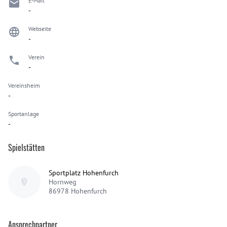
E-Mail
-
Webseite
-
Verein
-
Vereinsheim
-
Sportanlage
-
Spielstätten
Sportplatz Hohenfurch
Hornweg
86978
Hohenfurch
Ansprechpartner