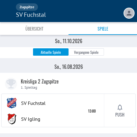
Zugspitze
SV Fuchstal
ÜBERSICHT
SPIELE
So., 23.08.2026
So., 30.08.2026
So., 06.09.2026
So., 20.09.2026
Mi., 19.08.2026
Sa., 12.09.2026
So., 13.09.2026
Mi., 16.09.2026
Sa., 19.09.2026
So., 27.09.2026
Sa., 03.10.2026
So., 04.10.2026
Sa., 10.10.2026
Fr., 18.09.2026
So., 11.10.2026
Aktuelle Spiele
Vergangene Spiele
So., 16.08.2026
Kreisliga 2 Zugspitze
1. Spieltag
SV Fuchstal
13:00
PUSH
SV Igling