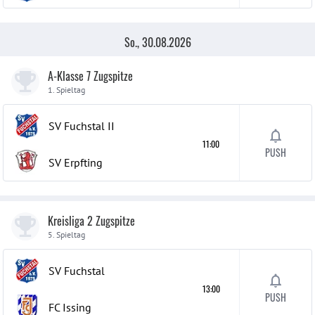
So., 30.08.2026
A-Klasse 7 Zugspitze
1. Spieltag
SV Fuchstal
II
11:00
PUSH
SV Erpfting
Kreisliga 2 Zugspitze
5. Spieltag
SV Fuchstal
13:00
PUSH
FC Issing