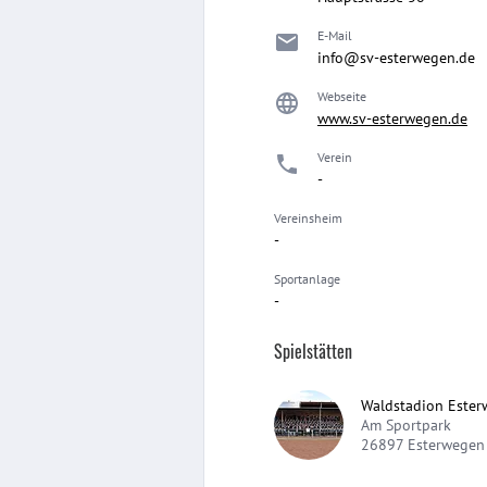
E-Mail
info@sv-esterwegen.de
Webseite
www.sv-esterwegen.de
Verein
-
Vereinsheim
-
Sportanlage
-
Spielstätten
Waldstadion Este
Am Sportpark
26897
Esterwegen