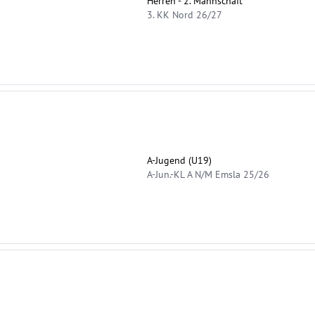
Herren - 2. Mannschaft
3. KK Nord 26/27
A-Jugend (U19)
A-Jun.-KL A N/M Emsla 25/26