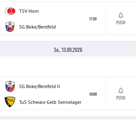
TSV Horn
17:30
PUSH
SG Boke/Bentfeld
So., 13.09.2026
SG Boke/Bentfeld
II
10:00
PUSH
TuS Schwarz-Gelb Sennelager