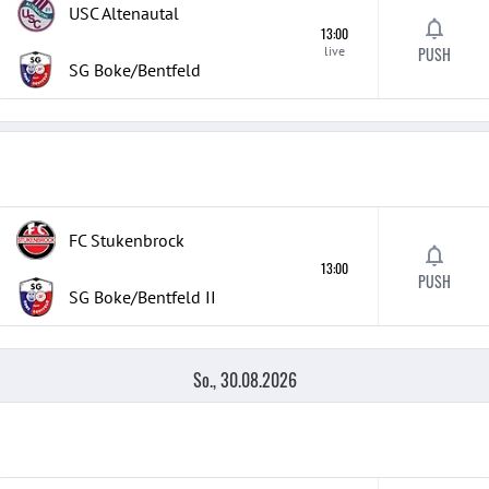
USC Altenautal
13:00
live
PUSH
SG Boke/Bentfeld
FC Stukenbrock
13:00
PUSH
SG Boke/Bentfeld
II
So., 30.08.2026