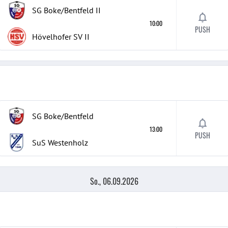
SG Boke/Bentfeld
II
10:00
PUSH
Hövelhofer SV
II
SG Boke/Bentfeld
13:00
PUSH
SuS Westenholz
So., 06.09.2026