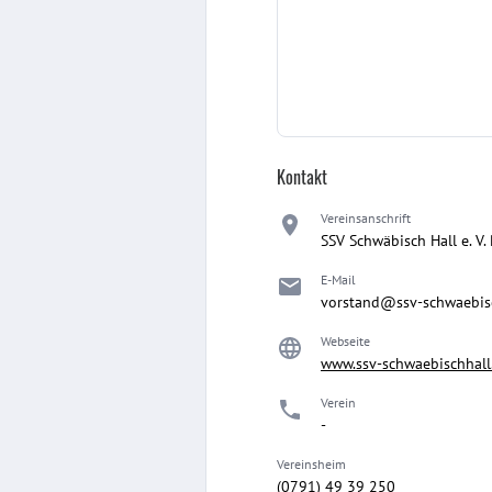
Kontakt
Vereinsanschrift
SSV Schwäbisch Hall e. V
E-Mail
vorstand@ssv-schwaebisc
Webseite
www.ssv-schwaebischhall
Verein
-
Vereinsheim
(0791) 49 39 250