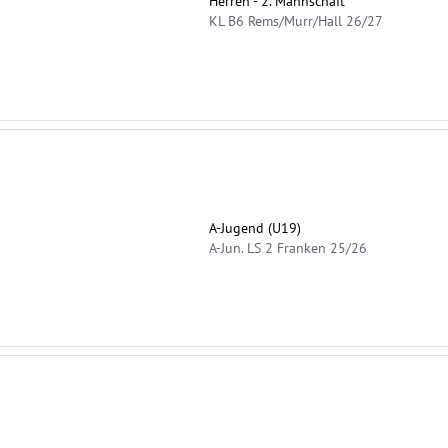
Herren - 2. Mannschaft
KL B6 Rems/Murr/Hall 26/27
A-Jugend (U19)
A-Jun. LS 2 Franken 25/26