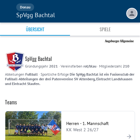
Donau
SpVgg Bachtal
ÜBERSICHT
SPIELE
SpVgg Bachtal
Gründungsjahr
2021
·
Vereinsfarben
rot/blau
·
Mitgliederzahl
210
Abteilungen
Fußball
·
Sportliche Erfolge
Die SpVgg Bachtal ist ein Fusionsclub der
Fußball-Abteilungen der drei Patenvereine SV Altenberg, Eintracht Landshausen
und Eintracht Staufen.
Teams
Herren - 1. Mannschaft
KK West 2 26/27