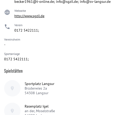
becker1961@t-online.de; info@sgzil.de; info@sv-langsur.de
Webseite
http://www.sgzil.de
Verein
0172 5422111;
Vereinsheim
-
Sportanlage
0172 5422111;
Spielstätten
Sportplatz Langsur
Brüderwies 2a
54308
Langsur
Rasenplatz Igel
an der, Moselstraße