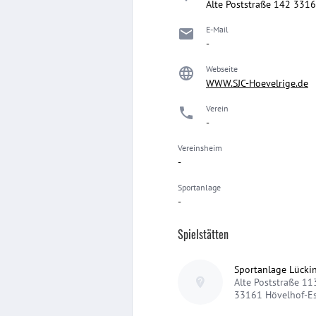
Alte Poststraße 142 331
E-Mail
-
Webseite
WWW.SJC-Hoevelrige.de
Verein
-
Vereinsheim
-
Sportanlage
-
Spielstätten
Sportanlage Lücki
Alte Poststraße 11
33161
Hövelhof-E