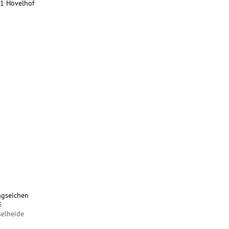
61 Hövelhof
ngseichen
3
selheide