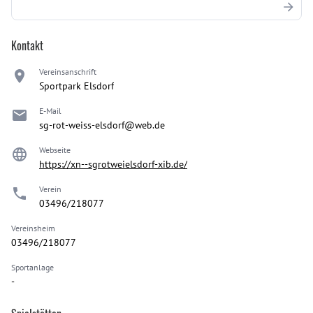
Kontakt
Vereinsanschrift
Sportpark Elsdorf
E-Mail
sg-rot-weiss-elsdorf@web.de
Webseite
https://xn--sgrotweielsdorf-xib.de/
Verein
03496/218077
Vereinsheim
03496/218077
Sportanlage
-