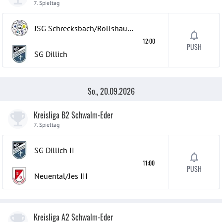
7. Spieltag
JSG Schrecksbach/Röllshausen
12:00
PUSH
SG Dillich
So., 20.09.2026
Kreisliga B2 Schwalm-Eder
7. Spieltag
SG Dillich
II
11:00
PUSH
Neuental/Jes
III
Kreisliga A2 Schwalm-Eder