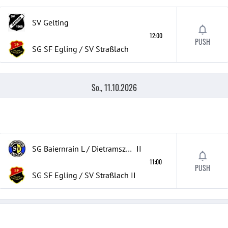
SV Gelting
12:00
PUSH
SG SF Egling / SV Straßlach
So., 11.10.2026
SG Baiernrain L / Dietramszell
II
11:00
PUSH
SG SF Egling / SV Straßlach
II