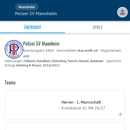
Mannheim
Polizei SV Mannheim
ÜBERSICHT
SPIELE
Polizei SV Mannheim
Gründungsjahr
1923
·
Vereinsfarben
blau-weiß-rot
·
Mitgliederzahl
600
Abteilungen
Fußball, Handball, Eishockey, Turnen, Karate, Ausdauer
·
Sportliche
Erfolge
Aufstieg B-Klasse 2014/2015
Teams
Herren - 1. Mannschaft
Kreisklasse A1 MA 26/27