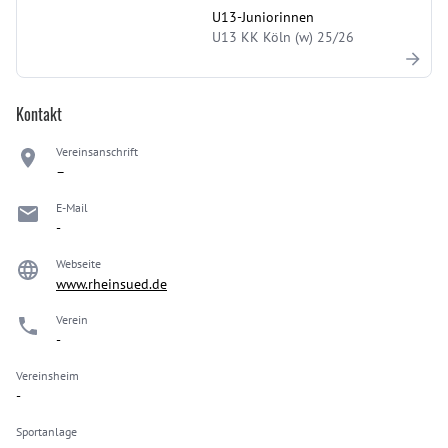
U13-Juniorinnen
U13 KK Köln (w) 25/26
Kontakt
Vereinsanschrift
–
E-Mail
-
Webseite
www.rheinsued.de
Verein
-
Vereinsheim
-
Sportanlage