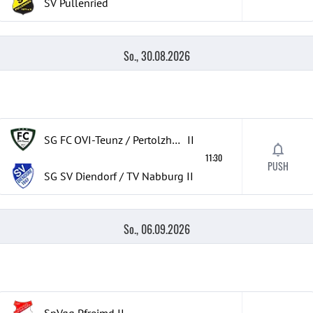
SV Pullenried
So., 30.08.2026
SG FC OVI-Teunz / Pertolzhofen / Niederm
II
11:30
PUSH
SG SV Diendorf / TV Nabburg
II
So., 06.09.2026