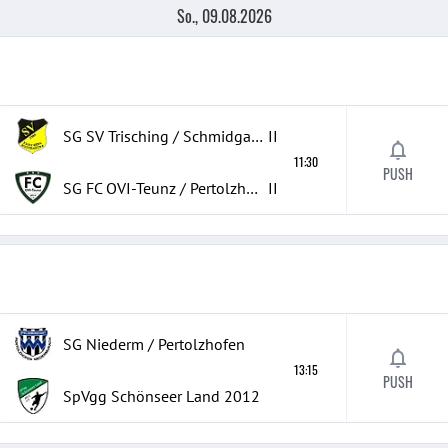
So., 09.08.2026
SG SV Trisching / Schmidgaden
II
11:30
PUSH
SG FC OVI-Teunz / Pertolzhofen / Niederm
II
SG Niederm / Pertolzhofen
13:15
PUSH
SpVgg Schönseer Land 2012