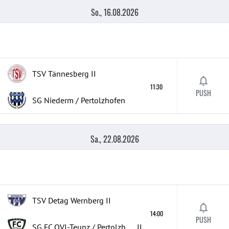
So., 16.08.2026
TSV Tännesberg
II
11:30
PUSH
SG Niederm / Pertolzhofen
Sa., 22.08.2026
TSV Detag Wernberg
II
14:00
PUSH
SG FC OVI-Teunz / Pertolzhofen / Niederm
II