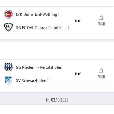
DJK Dürnsricht-Wolfring
II
12:00
PUSH
SG FC OVI-Teunz / Pertolzhofen / Niederm
II
SG Niederm / Pertolzhofen
14:00
PUSH
SV Schwarzhofen
II
Fr., 02.10.2026