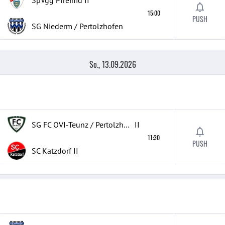
SpVgg Pfreimd
II
15:00
PUSH
SG Niederm / Pertolzhofen
So., 13.09.2026
SG FC OVI-Teunz / Pertolzhofen / Niederm
II
11:30
PUSH
SC Katzdorf
II