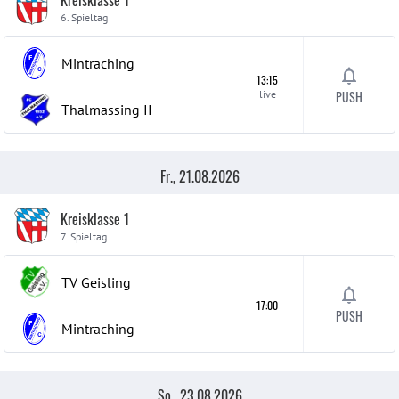
Kreisklasse 1
6. Spieltag
Mintraching
13:15
live
PUSH
Thalmassing
II
Fr., 21.08.2026
Kreisklasse 1
7. Spieltag
TV Geisling
17:00
PUSH
Mintraching
So., 23.08.2026