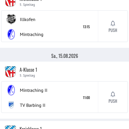
5. Spieltag
Illkofen
13:15
PUSH
Mintraching
Sa., 15.08.2026
A-Klasse 1
5. Spieltag
Mintraching
II
11:00
PUSH
TV Barbing
II