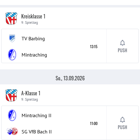
Kreisklasse 1
9. Spieltag
TV Barbing
13:15
PUSH
Mintraching
So., 13.09.2026
A-Klasse 1
9. Spieltag
Mintraching
II
11:00
PUSH
SG VfB Bach
II