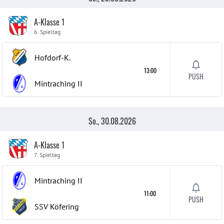
A-Klasse 1
6. Spieltag
Hofdorf-K.
13:00
PUSH
Mintraching
II
So., 30.08.2026
A-Klasse 1
7. Spieltag
Mintraching
II
11:00
PUSH
SSV Köfering