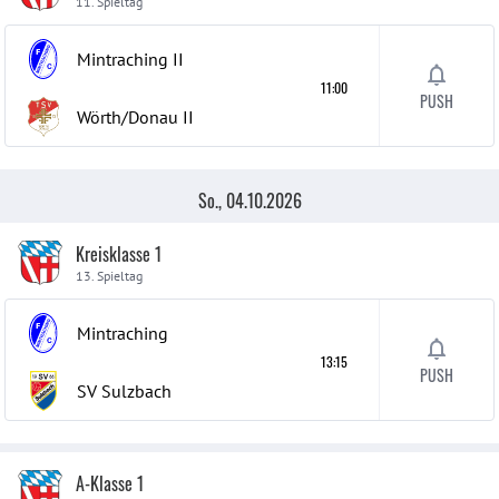
11. Spieltag
Mintraching
II
11:00
PUSH
Wörth/Donau
II
So., 04.10.2026
Kreisklasse 1
13. Spieltag
Mintraching
13:15
PUSH
SV Sulzbach
A-Klasse 1