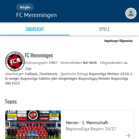
Allgäu
FC Memmingen
ÜBERSICHT
SPIELE
FC Memmingen
Gründungsjahr
1907
·
Vereinsfarben
Rot-Weiß
·
Mitgliederzahl
ca.
700
Abteilungen
Fußball, Tischtennis
·
Sportliche Erfolge
Bayernliga-Meister 2010, 1.
in ewiger Bayernliga-Tabelle (der eingleisigen Bayernliga), Meister Bayernliga
Süd 2025
Teams
Herren - 1. Mannschaft
Regionalliga Bayern 26/27