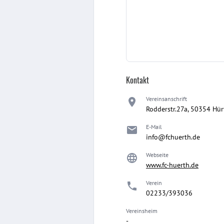
Kontakt
Vereinsanschrift
Rodderstr.27a, 50354 Hür
E-Mail
info@fchuerth.de
Webseite
www.fc-huerth.de
Verein
02233/393036
Vereinsheim
-