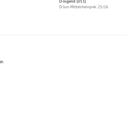
D-Jugend (U13)
D-Jun-Mittelrheinpok. 25/26
th