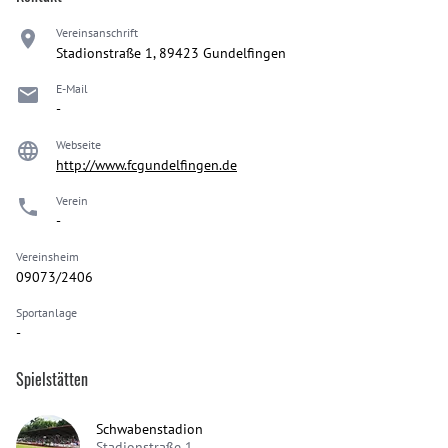
Vereinsanschrift
Stadionstraße 1, 89423 Gundelfingen
E-Mail
-
Webseite
http://www.fcgundelfingen.de
Verein
-
Vereinsheim
09073/2406
Sportanlage
-
Spielstätten
Schwabenstadion
Stadionstraße 1