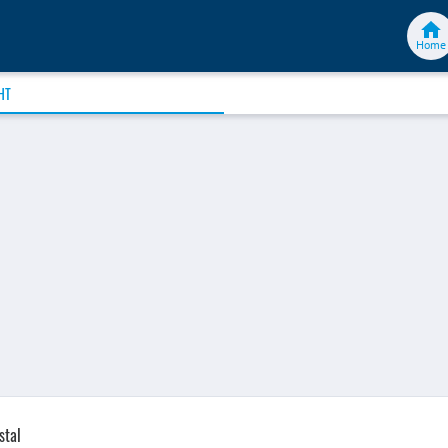
Home
HT
stal