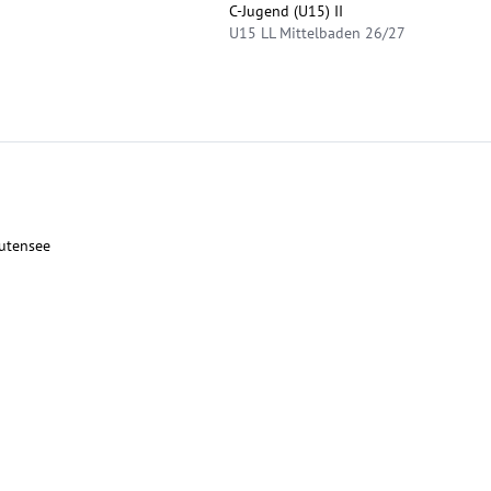
C-Jugend (U15) II
U15 LL Mittelbaden 26/27
tutensee