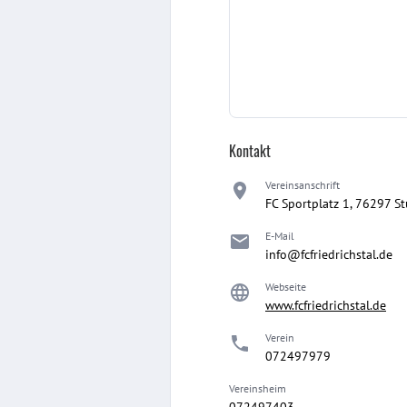
Kontakt
Vereinsanschrift
FC Sportplatz 1, 76297 S
E-Mail
info@fcfriedrichstal.de
Webseite
www.fcfriedrichstal.de
Verein
072497979
Vereinsheim
072497403