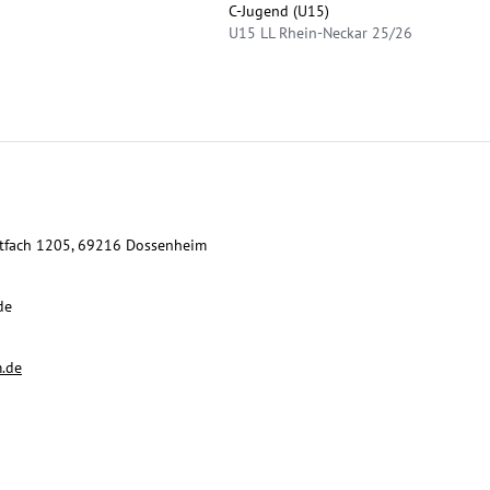
C-Jugend (U15)
U15 LL Rhein-Neckar 25/26
tfach 1205, 69216 Dossenheim
de
m.de