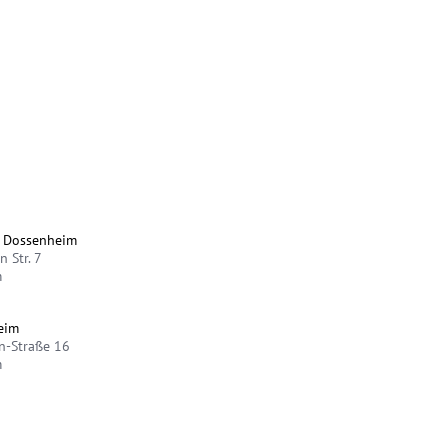
e Dossenheim
 Str. 7
m
eim
n-Straße 16
m