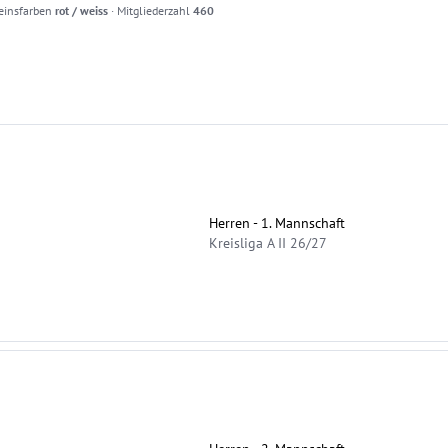
einsfarben
rot / weiss
·
Mitgliederzahl
460
Herren - 1. Mannschaft
Kreisliga A II 26/27