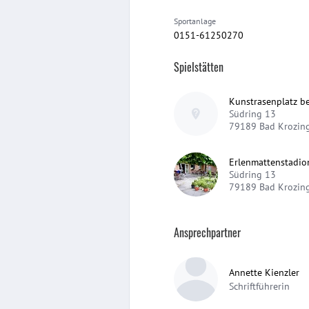
Sportanlage
0151-61250270
Spielstätten
Kunstrasenplatz b
Südring 13
79189
Bad Krozin
Erlenmattenstadio
Südring 13
79189
Bad Krozin
Ansprechpartner
Annette Kienzler
Schriftführerin