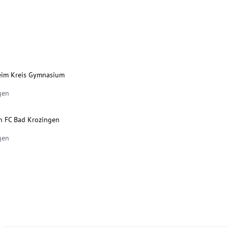
eim Kreis Gymnasium
gen
n FC Bad Krozingen
gen