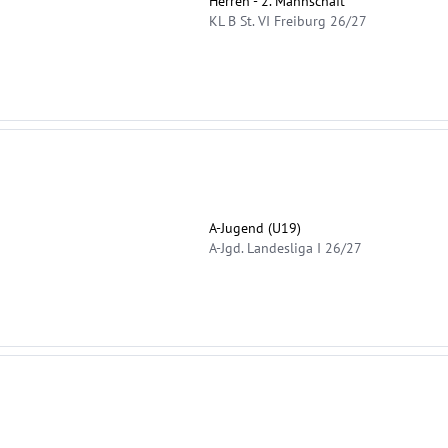
Herren - 2. Mannschaft
KL B St. VI Freiburg 26/27
A-Jugend (U19)
A-Jgd. Landesliga I 26/27