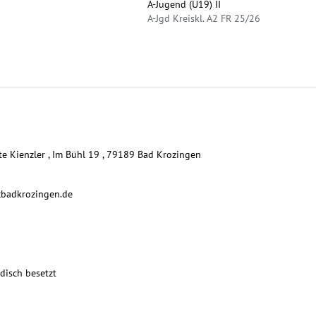
A-Jugend (U19) II
A-Jgd Kreiskl. A2 FR 25/26
te Kienzler , Im Bühl 19 , 79189 Bad Krozingen
cbadkrozingen.de
isch besetzt