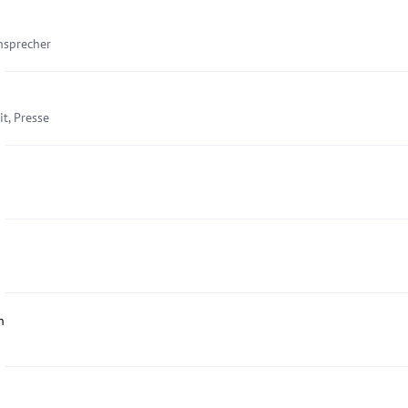
onsprecher
it, Presse
n