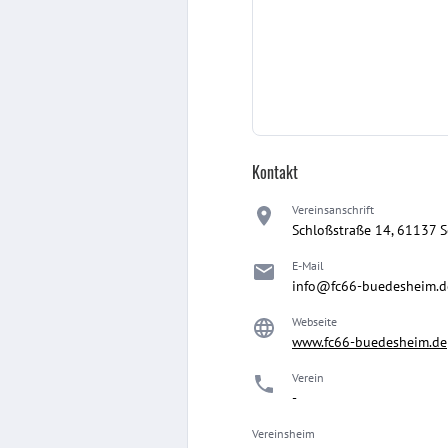
Kontakt
Vereinsanschrift
Schloßstraße 14, 61137 
E-Mail
info@fc66-buedesheim.d
Webseite
www.fc66-buedesheim.de
Verein
-
Vereinsheim