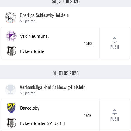
So., 30.08.2026
Oberliga Schleswig-Holstein
6. Spieltag
VfR Neumüns.
12:00
PUSH
Eckernförde
Di., 01.09.2026
Verbandsliga Nord Schleswig-Holstein
3. Spieltag
Barkelsby
16:15
PUSH
Eckernförder SV U23
II