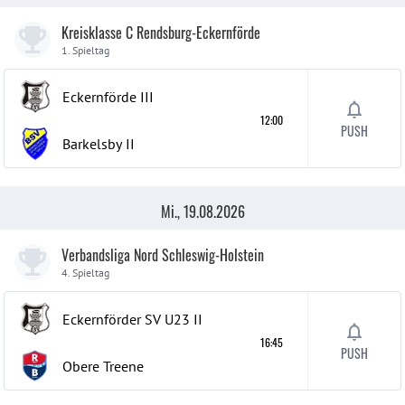
Kreisklasse C Rendsburg-Eckernförde
1. Spieltag
Eckernförde
III
12:00
PUSH
Barkelsby
II
Mi., 19.08.2026
Verbandsliga Nord Schleswig-Holstein
4. Spieltag
Eckernförder SV U23
II
16:45
PUSH
Obere Treene