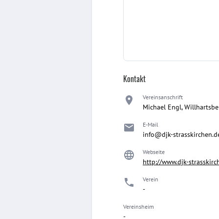
Kontakt
Vereinsanschrift
Michael Engl, Willhartsb
E-Mail
info@djk-strasskirchen.d
Webseite
http://www.djk-strasskirc
Verein
-
Vereinsheim
-