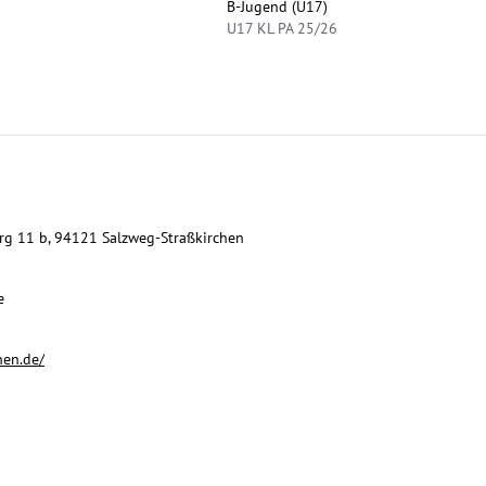
B-Jugend (U17)
U17 KL PA 25/26
erg 11 b, 94121 Salzweg-Straßkirchen
e
hen.de/