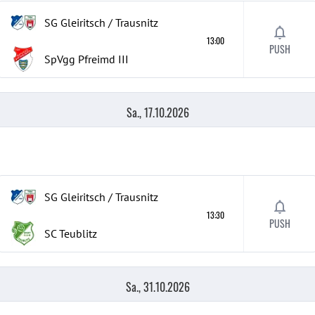
SG Gleiritsch / Trausnitz
13:00
PUSH
SpVgg Pfreimd
III
Sa., 17.10.2026
SG Gleiritsch / Trausnitz
13:30
PUSH
SC Teublitz
Sa., 31.10.2026