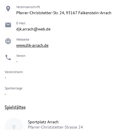
Vereinsanschrift
Pfarrer-Christstetter-Str. 24, 93167 Falkenstein-Arrach
E-Mail
djk.arrach@web.de
Webseite
www.djk-arrach.de
Verein
-
Vereinsheim
-
Sportanlage
-
Spielstätten
Sportplatz Arrach
Pfarrer-Christstetter-Strasse 24