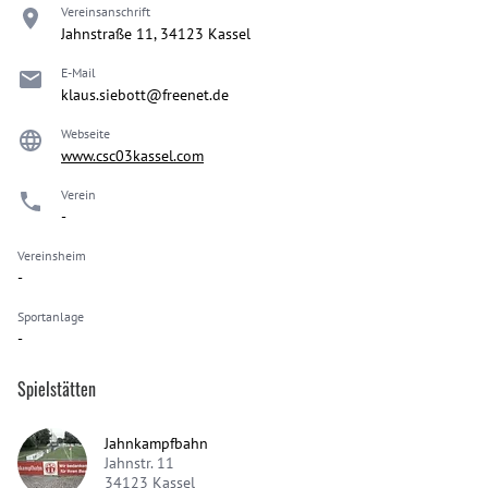
Vereinsanschrift
Jahnstraße 11, 34123 Kassel
E-Mail
klaus.siebott@freenet.de
Webseite
www.csc03kassel.com
Verein
-
Vereinsheim
-
Sportanlage
-
Spielstätten
Jahnkampfbahn
Jahnstr. 11
34123
Kassel