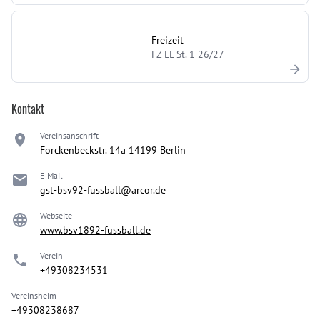
Freizeit
FZ LL St. 1 26/27
Kontakt
Vereinsanschrift
Forckenbeckstr. 14a 14199 Berlin
E-Mail
gst-bsv92-fussball@arcor.de
Webseite
www.bsv1892-fussball.de
Verein
+49308234531
Vereinsheim
+49308238687