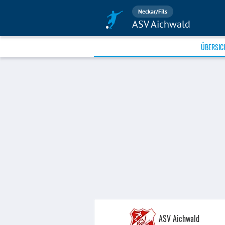
Neckar/Fils
ASV Aichwald
ÜBERSIC
ASV Aichwald