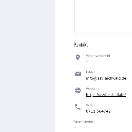
Kontakt
Vereinsanschrift
–
E-Mail
info@asv-aichwald.de
Webseite
https://asvfussball.de/
Verein
0711 364742
Vereinsheim
-