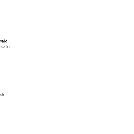
wald
aße 52
aft