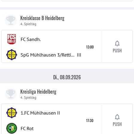
Kreisklasse B Heidelberg
4. Spieltag
FC Sandh.
13:00
PUSH
SpG Mühlhausen 3/Rettigheim 3
III
Di., 08.09.2026
Kreisliga Heidelberg
4. Spieltag
1.FC Mühlhausen
II
17:30
PUSH
FC Rot