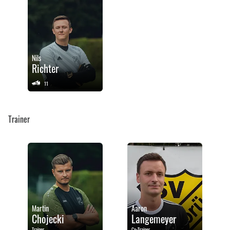
Nils
Richter
11
Trainer
Martin
Aaron
Chojecki
Langemeyer
Trainer
Co-Trainer