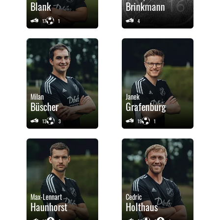
Blank
Brinkmann
17
1
4
Milan
Janek
Büscher
Grafenburg
13
3
19
1
Max-Lennart
Cedric
Haunhorst
Holthaus