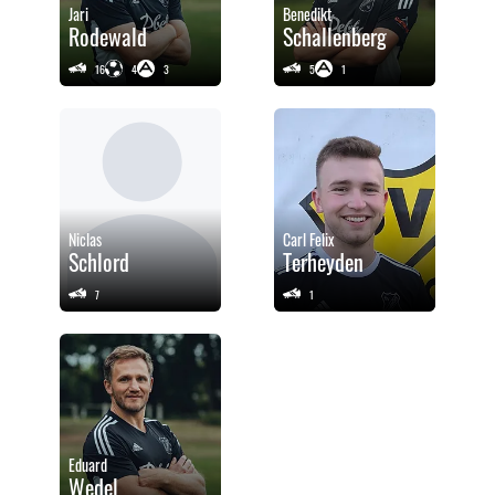
Jari
Benedikt
Rodewald
Schallenberg
16
4
3
5
1
Niclas
Carl Felix
Schlord
Terheyden
7
1
Eduard
Wedel