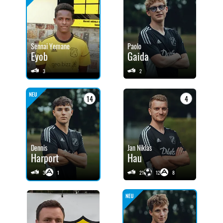
Sennai Yemane
Paolo
Eyob
Gaida
3
2
14
4
Dennis
Jan Niklas
Harport
Hau
3
1
21
12
8