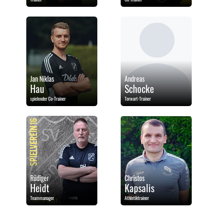
Jan Niklas
Andreas
Hau
Schocke
spielender Co-Trainer
Torwart-Trainer
Rüdiger
Christos
Heidt
Kapsalis
Teammanager
Athletiktrainer