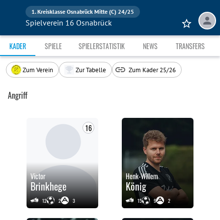
1. Kreisklasse Osnabrück Mitte (C) 24/25
Spielverein 16 Osnabrück
KADER
SPIELE
SPIELERSTATISTIK
NEWS
TRANSFERS
Zum Verein
Zur Tabelle
Zum Kader 25/26
Angriff
16
Victor
Henk-Willem
Brinkhege
König
12
2
3
15
9
2