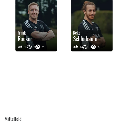
Frank
Keke
Rocker
Schleibaum
10
3
2
24
8
5
Mittelfeld