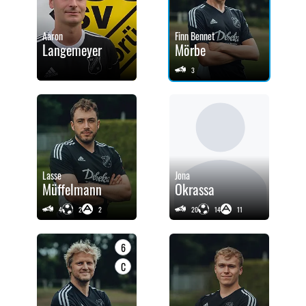
Aaron
Finn Bennet
Langemeyer
Mörbe
3
Lasse
Jona
Müffelmann
Okrassa
4
2
2
20
14
11
6
C