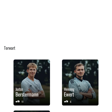
Torwart
Justus
Henning
Berstermann
Ewert
11
6