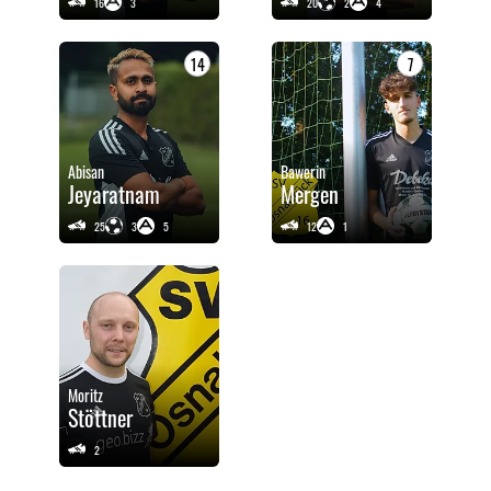
16
3
20
2
4
14
7
Abisan
Bawerin
Jeyaratnam
Mergen
25
3
5
12
1
Moritz
Stöttner
2