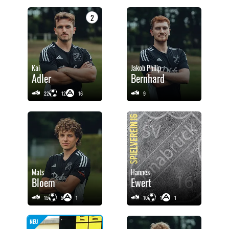
2
Kai
Jakob Philip
Adler
Bernhard
22
12
16
9
Mats
Hannes
Bloem
Ewert
15
5
1
10
1
1