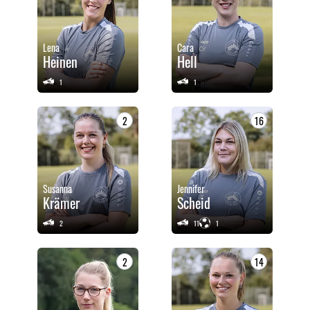
Lena
Cara
Heinen
Hell
1
1
2
16
Susanna
Jennifer
Krämer
Scheid
2
11
1
2
14