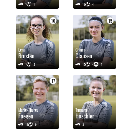
1
1
13
4
10
15
Lena
Chiara
Brusten
Clausen
1
2
15
4
4
17
Marie-Theres
Tamara
Foegen
Höschler
15
9
3