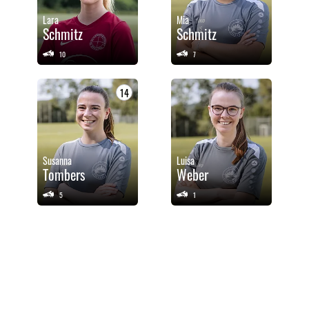
Lara
Mia
Schmitz
Schmitz
10
7
14
Susanna
Luisa
Tombers
Weber
5
1