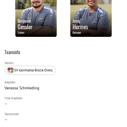
Benjamin
Jenny
Gessler
Hermes
Trainer
Betreuer
Teaminfo
Verein
SV Germania Brück-Dreis
Kapitän
Vanessa Schmieding
Vize-Kapitän
–
Saisonziel
–