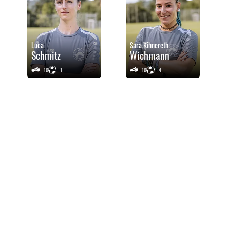
Luca
Sara Kinnereth
Schmitz
Wichmann
10
1
10
4