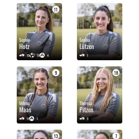
11
Sophie
Sophia
Hotz
Lützen
15
10
4
1
9
18
Milena
Theresa
Maas
Pitzen
11
1
5
13
7