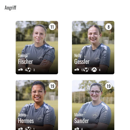
Angriff
11
8
Svenja
Nelly
Fischer
Gessler
4
3
13
7
4
19
19
Jenny
Maike
Hermes
Sander
6
1
4