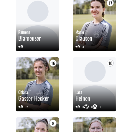
17
Ramona
Marie
Blameuser
Clausen
1
3
16
10
Chiara
Lara
Gasser-Hecker
Heinen
12
5
4
1
8