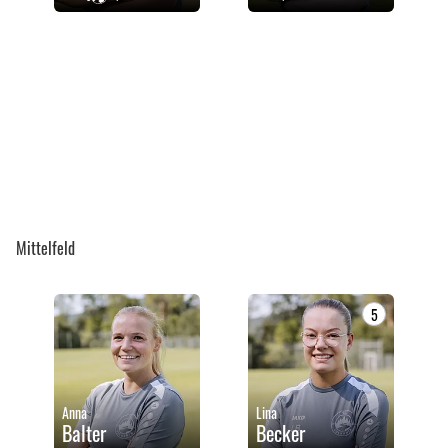
Mittelfeld
5
Anna
Lina
Balter
Becker