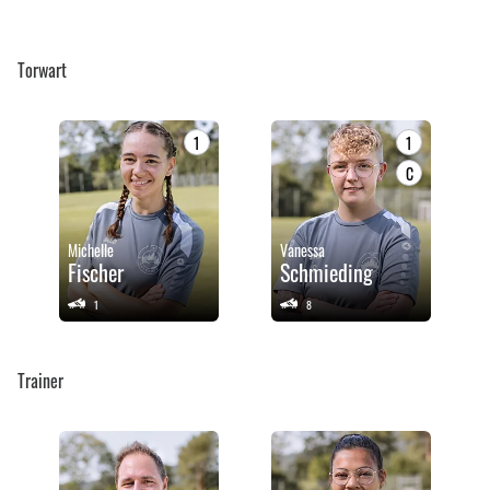
Torwart
1
1
C
Michelle
Vanessa
Fischer
Schmieding
1
8
Trainer