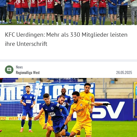
KFC Uerdingen: Mehr als 330 Mitglieder leisten
ihre Unterschrift
News
Regionalliga West
26.05.2025