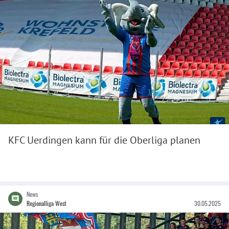
KFC Uerdingen kann für die Oberliga planen
News
Regionalliga West
30.05.2025