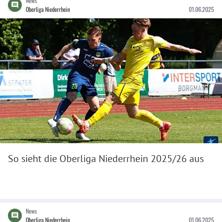
News
Oberliga Niederrhein
01.06.2025
So sieht die Oberliga Niederrhein 2025/26 aus
News
Oberliga Niederrhein
01.06.2025