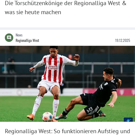
Die Torschützenkönige der Regionalliga West &
was sie heute machen
News
Regionalliga West
19.12.2025
Regionalliga West: So funktionieren Aufstieg und