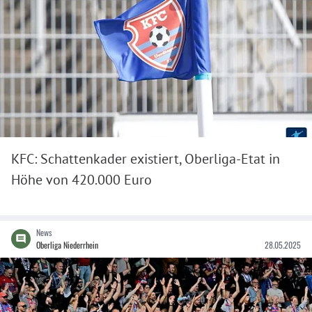
KFC: Schattenkader existiert, Oberliga-Etat in
Höhe von 420.000 Euro
News
Oberliga Niederrhein
28.05.2025